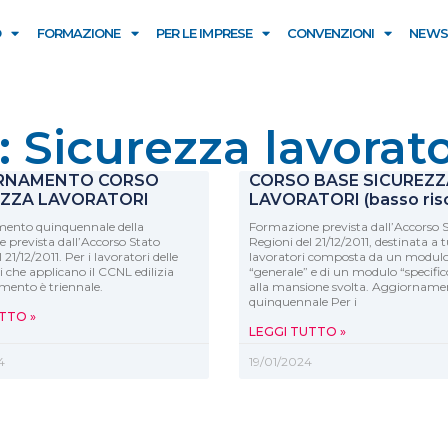
O
FORMAZIONE
PER LE IMPRESE
CONVENZIONI
NEWS
 Sicurezza lavorato
RNAMENTO CORSO
CORSO BASE SICUREZZ
EZZA LAVORATORI
LAVORATORI (basso risc
ento quinquennale della
Formazione prevista dall’Accorso 
 prevista dall’Accorso Stato
Regioni del 21/12/2011, destinata a tu
 21/12/2011. Per i lavoratori delle
lavoratori composta da un modul
i che applicano il CCNL edilizia
“generale” e di un modulo “specific
mento è triennale.
alla mansione svolta. Aggiorname
quinquennale Per i
TTO »
LEGGI TUTTO »
4
19/01/2024