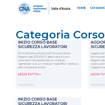
HOME
CHI SIAM
Categoria Corso:
INIZIO CORSO BASE
AGGIO
SICUREZZA LAVORATORI
SICUR
Formazione prevista dall’Accorso Stato
Aggiornam
Regioni del 21/12/2011, destinata a tutti i
formazione
lavoratori composta da un modulo
Regioni del
“generale” e di un modulo “specifico” relativo
costruzion
alla mansione svolta.
l’aggiorna
LEGGI TUTTO »
LEGGI TU
05/03/2024
13/02/202
INIZIO CORSO BASE
SICUREZZA LAVORATORI