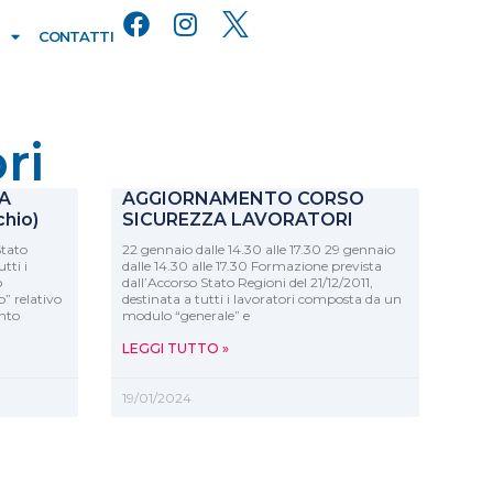
CONTATTI
ri
A
AGGIORNAMENTO CORSO
hio)
SICUREZZA LAVORATORI
Stato
22 gennaio dalle 14.30 alle 17.30 29 gennaio
tti i
dalle 14.30 alle 17.30 Formazione prevista
o
dall’Accorso Stato Regioni del 21/12/2011,
o” relativo
destinata a tutti i lavoratori composta da un
nto
modulo “generale” e
LEGGI TUTTO »
19/01/2024