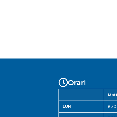
Orari
Matt
LUN
8.30