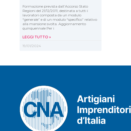
Formazione prevista dall’Accorso Stato
Regioni del 21/12/2011, destinata a tutti i
lavoratori composta da un modulo
“generale” e di un modulo “specifico” relativo
alla mansione svolta. Aggiornamento
quinquennale Per i
LEGGI TUTTO »
19/01/2024