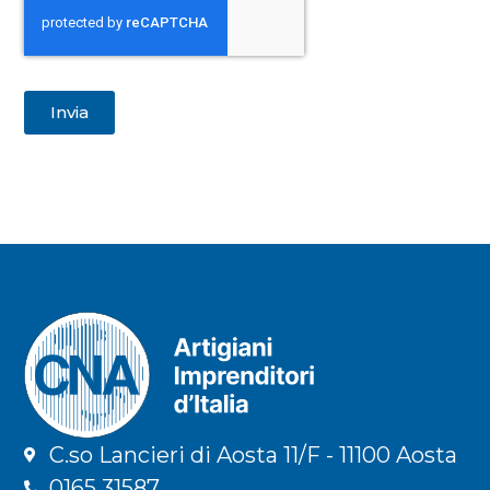
Invia
C.so Lancieri di Aosta 11/F - 11100 Aosta
0165 31587