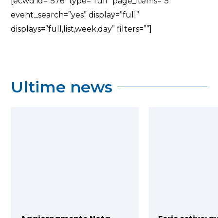
[ecwd id=”576″ type=”full” page_items=”5″
event_search=”yes” display=”full”
displays=”full,list,week,day” filters=””]
Ultime news