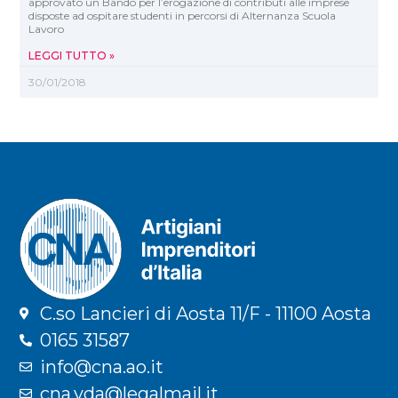
approvato un Bando per l’erogazione di contributi alle imprese
disposte ad ospitare studenti in percorsi di Alternanza Scuola
Lavoro
LEGGI TUTTO »
30/01/2018
C.so Lancieri di Aosta 11/F - 11100 Aosta
0165 31587
info@cna.ao.it
cna.vda@legalmail.it