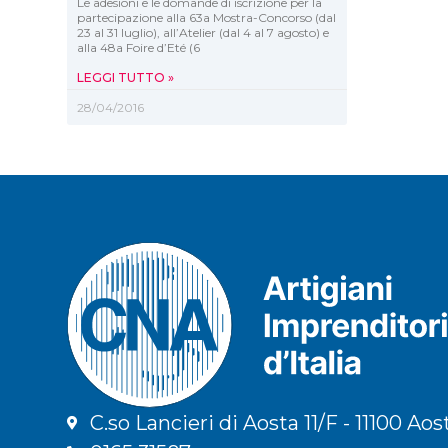
Le adesioni e le domande di iscrizione per la
partecipazione alla 63a Mostra-Concorso (dal
23 al 31 luglio), all’Atelier (dal 4 al 7 agosto) e
alla 48a Foire d’Eté (6
LEGGI TUTTO »
28/04/2016
C.so Lancieri di Aosta 11/F - 11100 Aos