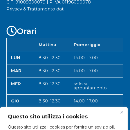
C.F. 91009300079 | P.IVA 01196090078
Privacy & Trattamento dati
Orari
Mattina
Pomeriggio
LUN
8.30 12.30
14.00 17.00
MAR
8.30 12.30
14.00 17.00
MER
8.30 12.30
solo su
appuntamento
GIO
8.30 12.30
14.00 17.00
VEN
8.30 12.30
14.00 17.00
Questo sito utilizza i cookies
Questo sito utilizza i cookies per fornire un sevizio più