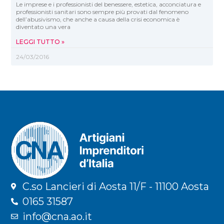
Le imprese e i professionisti del benessere, estetica, acconciatura e
professionisti sanitari sono sempre più provati dal fenomeno
dell’abusivismo, che anche a causa della crisi economica è
diventato una vera
LEGGI TUTTO »
24/03/2016
C.so Lancieri di Aosta 11/F - 11100 Aosta
0165 31587
info@cna.ao.it