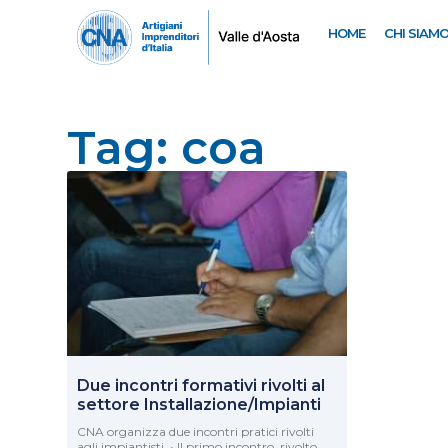
HOME
CHI SIAM
Tag: coa
Due incontri formativi rivolti al
settore Installazione/Impianti
CNA organizza due incontri pratici rivolti
agli impiantisti. • Il primo incontro, rivolto