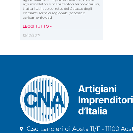
agli installatori e manutentori termoidraulici,
tratta l’Utilizzo corretto del Catasto degli
Impianti Termici regionale (accesso e
caricamento dati
LEGGI TUTTO »
12/10/2017
C.so Lancieri di Aosta 11/F - 11100 Aos