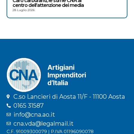
Caro carburanti, le stime CNA al
centro dell’attenzione dei media
28 Luglio 2026
C.so Lancieri di Aosta 11/F - 11100 Aosta
0165 31587
info@cna.ao.it
cna.vda@legalmail.it
C.F. 91009300079 | P.IVA 01196090078