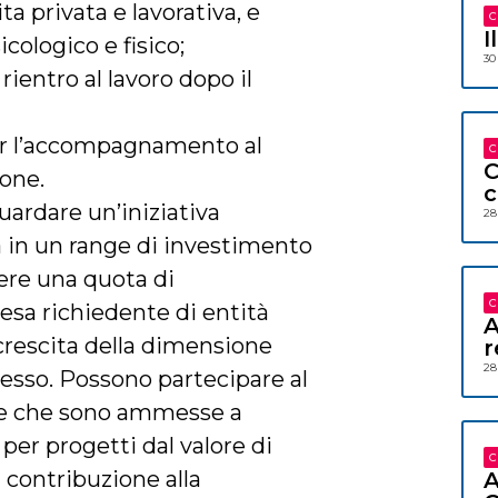
ta privata e lavorativa, e
C
I
cologico e fisico;
30
 rientro al lavoro dopo il
er l’accompagnamento al
C
C
ione.
c
ardare un’iniziativa
28
 in un range di investimento
re una quota di
C
esa richiedente di entità
A
 crescita della dimensione
r
28
esso. Possono partecipare al
se che sono ammesse a
er progetti dal valore di
C
 contribuzione alla
A