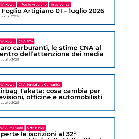
NA News
Il Foglio Artigiano
in evidenza
l Foglio Artigiano 01 – luglio 2026
 Luglio 2026
NA News
CNA FITA
aro carburanti, le stime CNA al
entro dell’attenzione dei media
 Luglio 2026
NA News
CNA Servizi alla Comunità
irbag Takata: cosa cambia per
evisioni, officine e automobilisti
 Luglio 2026
NA Alimentare
CNA News
perte le iscrizioni al 32°