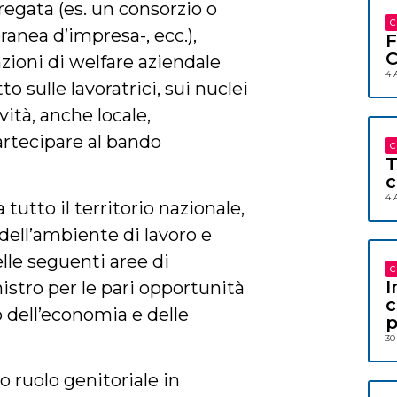
regata (es. un consorzio o
C
anea d’impresa-, ecc.),
F
C
ioni di welfare aziendale
4 
 sulle lavoratrici, sui nuclei
vità, anche locale,
rtecipare al bando
C
T
c
4 
tutto il territorio nazionale,
dell’ambiente di lavoro e
elle seguenti aree di
C
I
istro per le pari opportunità
c
o dell’economia e delle
p
30
o ruolo genitoriale in