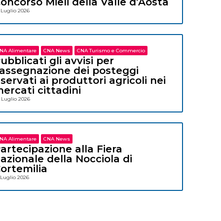
oncorso Mieli della Valle d’Aosta
 Luglio 2026
NA Alimentare
CNA News
CNA Turismo e Commercio
ubblicati gli avvisi per
’assegnazione dei posteggi
iservati ai produttori agricoli nei
ercati cittadini
 Luglio 2026
NA Alimentare
CNA News
artecipazione alla Fiera
azionale della Nocciola di
ortemilia
 Luglio 2026