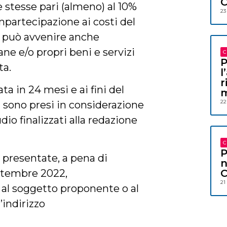
C
e stesse pari (almeno) al 10%
23
ompartecipazione ai costi del
a può avvenire anche
ne e/o propri beni e servizi
C
P
ta.
l
r
ata in 24 mesi e ai fini del
m
22
 sono presi in considerazione
udio finalizzati alla redazione
C
P
 presentate, a pena di
n
C
settembre 2022,
21
al soggetto proponente o al
l’indirizzo