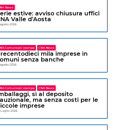
NA News
erie estive: avviso chiusura uffici
NA Valle d’Aosta
Agosto 2026
NA Comunicati stampa
CNA News
recentodieci mila imprese in
omuni senza banche
Agosto 2026
NA Comunicati stampa
CNA News
mballaggi, sì al deposito
auzionale, ma senza costi per le
iccole imprese
 Luglio 2026