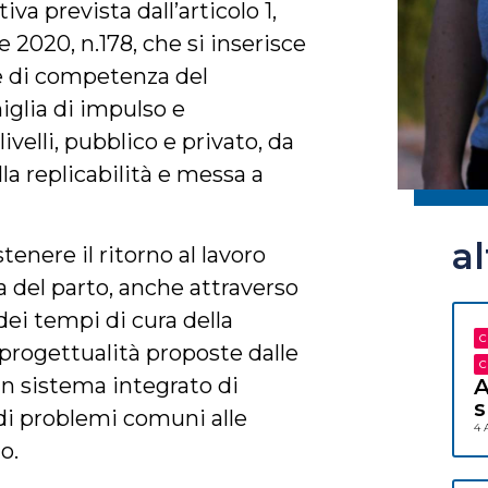
va prevista dall’articolo 1,
2020, n.178, che si inserisce
le di competenza del
iglia di impulso e
ivelli, pubblico e privato, da
la replicabilità e messa a
a
ostenere il ritorno al lavoro
a del parto, anche attraverso
dei tempi di cura della
C
 progettualità proposte dalle
C
un sistema integrato di
A
s
 di problemi comuni alle
4 
o.