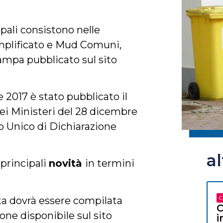
ipali consistono nelle
mplificato e Mud Comuni,
ampa pubblicato sul sito
 2017 è stato pubblicato il
dei
Ministeri del 28 dicembre
o Unico di Dichiarazione
a
principali
novità
in termini
C
ta dovrà essere compilata
C
ione disponibile sul sito
i