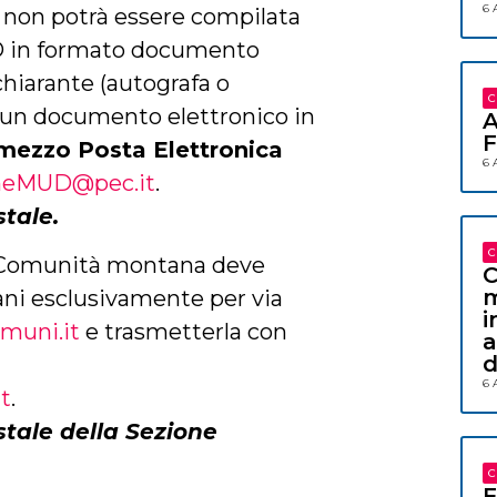
6 
 non potrà essere compilata
 in formato documento
chiarante (autografa o
C
in un documento elettronico in
A
F
mezzo Posta Elettronica
6 
neMUD@pec.it
.
stale
.
C
o Comunità montana deve
C
m
ani esclusivamente per via
i
muni.it
e trasmetterla con
a
d
6 
t
.
stale
della Sezione
C
F