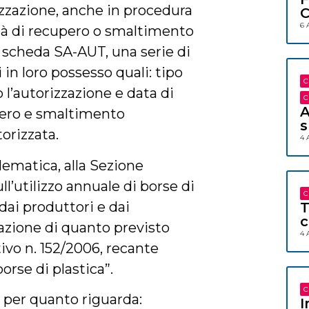
rizzazione, anche in procedura
C
6 
ità di recupero o smaltimento
a scheda SA-AUT, una serie di
 in loro possesso quali: tipo
C
o l’autorizzazione e data di
C
A
upero e smaltimento
s
orizzata.
4 
lematica, alla Sezione
ull’utilizzo annuale di borse di
C
 dai produttori e dai
T
c
tuazione di quanto previsto
4 
tivo n. 152/2006, recante
borse di plastica”.
C
, per quanto riguarda:
I