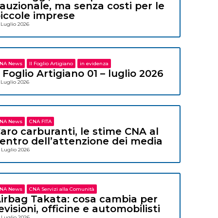
auzionale, ma senza costi per le
iccole imprese
 Luglio 2026
NA News
Il Foglio Artigiano
in evidenza
l Foglio Artigiano 01 – luglio 2026
 Luglio 2026
NA News
CNA FITA
aro carburanti, le stime CNA al
entro dell’attenzione dei media
 Luglio 2026
NA News
CNA Servizi alla Comunità
irbag Takata: cosa cambia per
evisioni, officine e automobilisti
 Luglio 2026