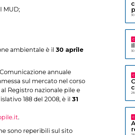
c
el MUD;
p
30
C
I
ione ambientale è il
30 aprile
30
a Comunicazione annuale
C
immessa sul mercato nel corso
C
c
 al Registro nazionale pile e
28
slativo 188 del 2008, è il
31
pile.it
.
C
A
r
 sono reperibili sul sito
28