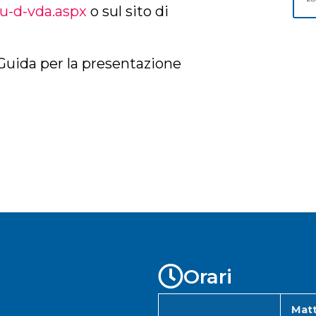
u-d-vda.aspx
o sul sito di
 Guida per la presentazione
Orari
Matt