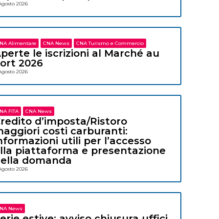
Agosto 2026
NA Alimentare
CNA News
CNA Turismo e Commercio
perte le iscrizioni al Marché au
ort 2026
Agosto 2026
NA FITA
CNA News
redito d’imposta/Ristoro
aggiori costi carburanti:
nformazioni utili per l’accesso
lla piattaforma e presentazione
ella domanda
Agosto 2026
NA News
erie estive: avviso chiusura uffici