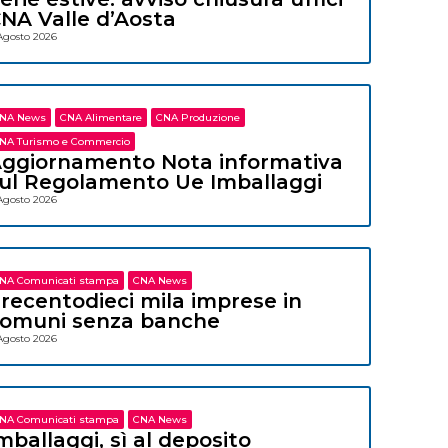
NA Valle d’Aosta
Agosto 2026
NA News
CNA Alimentare
CNA Produzione
NA Turismo e Commercio
ggiornamento Nota informativa
ul Regolamento Ue Imballaggi
Agosto 2026
NA Comunicati stampa
CNA News
recentodieci mila imprese in
omuni senza banche
Agosto 2026
NA Comunicati stampa
CNA News
mballaggi, sì al deposito