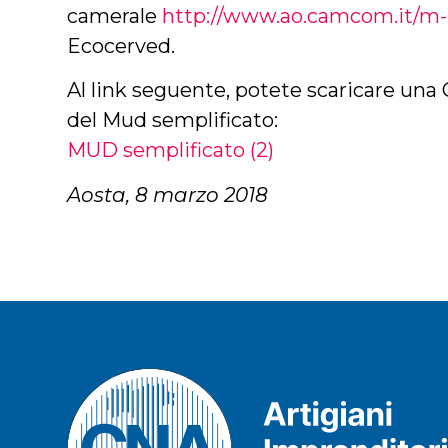
camerale
http://www.ao.camcom.it/m-
Ecocerved.
Al link seguente, potete scaricare una
del Mud semplificato:
MUD semplificato (2)
Aosta, 8 marzo 2018