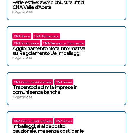
Ferie estive: avviso chiusura uffici
CNA Valle d’Aosta
6 Agosto 2026
CNA News
CNA Alimentare
CNA Produzione
CNA Turismo e Commercio
Aggiornamento Nota informativa
sul Regolamento Ue Imballaggi
4 Agosto 2026
CNA Comunicati stampa
CNA News
Trecentodieci mila imprese in
comuni senza banche
4 Agosto 2026
CNA Comunicati stampa
CNA News
Imballaggi, sì al deposito
cauzionale, ma senza costi per le