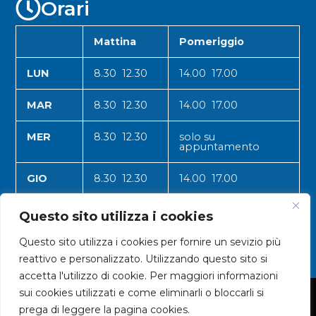
Orari
Mattina
Pomeriggio
LUN
8.30 12.30
14.00 17.00
MAR
8.30 12.30
14.00 17.00
MER
8.30 12.30
solo su
appuntamento
GIO
8.30 12.30
14.00 17.00
VEN
8.30 12.30
14.00 17.00
Questo sito utilizza i cookies
Questo sito utilizza i cookies per fornire un sevizio più
reattivo e personalizzato. Utilizzando questo sito si
accetta l'utilizzo di cookie. Per maggiori informazioni
sui cookies utilizzati e come eliminarli o bloccarli si
© 2024 CNA VALLE D'AOSTA
prega di leggere la pagina cookies.