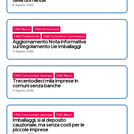
della domanda
6 Agosto 2026
CNA News
CNA Alimentare
CNA Produzione
CNA Turismo e Commercio
Aggiornamento Nota informativa
sul Regolamento Ue Imballaggi
4 Agosto 2026
CNA Comunicati stampa
CNA News
Trecentodieci mila imprese in
comuni senza banche
4 Agosto 2026
CNA Comunicati stampa
CNA News
Imballaggi, sì al deposito
cauzionale, ma senza costi per le
piccole imprese