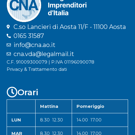
C.so Lancieri di Aosta 11/F - 11100 Aosta
0165 31587
info@cna.ao.it
cna.vda@legalmail.it
C.F. 91009300079 | P.IVA 01196090078
Privacy & Trattamento dati
Orari
Mattina
Pomeriggio
LUN
8.30 12.30
14.00 17.00
MAR
8.30 12.30
14.00 17.00