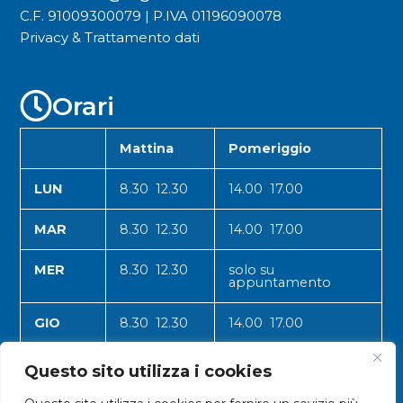
C.F. 91009300079 | P.IVA 01196090078
Privacy & Trattamento dati
Orari
Mattina
Pomeriggio
LUN
8.30 12.30
14.00 17.00
MAR
8.30 12.30
14.00 17.00
MER
8.30 12.30
solo su
appuntamento
GIO
8.30 12.30
14.00 17.00
VEN
8.30 12.30
14.00 17.00
Questo sito utilizza i cookies