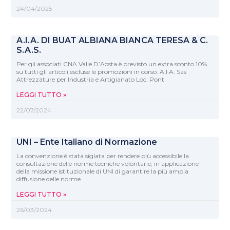
24/04/2025
A.I.A. DI BUAT ALBIANA BIANCA TERESA & C.
S.A.S.
Per gli associati CNA Valle D’Aosta è previsto un extra sconto 10%
su tutti gli articoli escluse le promozioni in corso. A.I.A. Sas
Attrezzature per Industria e Artigianato Loc. Pont
LEGGI TUTTO »
22/07/2024
UNI – Ente Italiano di Normazione
La convenzione è stata siglata per rendere più accessibile la
consultazione delle norme tecniche volontarie, in applicazione
della missione istituzionale di UNI di garantire la più ampia
diffusione delle norme
LEGGI TUTTO »
26/03/2024