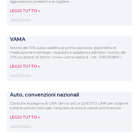
agevolazioni presenti e di cogliere
LEGGI TUTTO »
26/03/2024
VAMA
Sconto del 10% sulla cassetta di primo soccorso, pacchetto di
medicazione e reintegri. Acquisto e assistenza estintori: sconto del
10% sui prezzi di listino. www.vama-aosta.it – tel. 0165 554851 –
LEGGI TUTTO »
26/03/2024
Auto, convenzioni nazionali
Consulta la pagina di CNA Servizi più a QUESTO LINK per scoprire
tutte le convenzioni per l’acquisto di auto e veicoli commerciali.
LEGGI TUTTO »
26/03/2024