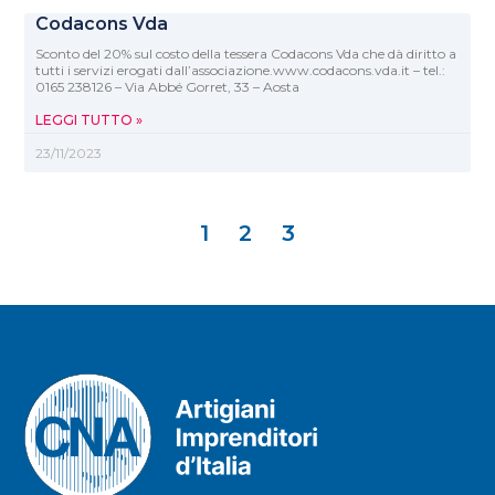
Codacons Vda
Sconto del 20% sul costo della tessera Codacons Vda che dà diritto a
tutti i servizi erogati dall’associazione.www.codacons.vda.it – tel.:
0165 238126 – Via Abbé Gorret, 33 – Aosta
LEGGI TUTTO »
23/11/2023
1
2
3