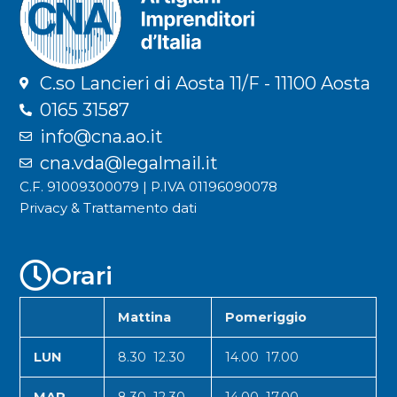
C.so Lancieri di Aosta 11/F - 11100 Aosta
0165 31587
info@cna.ao.it
cna.vda@legalmail.it
C.F. 91009300079 | P.IVA 01196090078
Privacy & Trattamento dati
Orari
Mattina
Pomeriggio
LUN
8.30 12.30
14.00 17.00
MAR
8.30 12.30
14.00 17.00