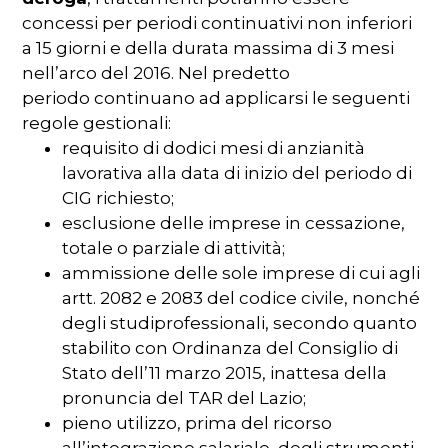
concessi
per
periodi
continuativi
non
inferiori
a 15
giorni
e
della
durata
massima
di
3
mesi
nell’arco
del 2016.
Nel
predetto
periodo
continuano
ad
applicarsi
le
seguenti
regole
gestionali
:
requisito
di
dodici
mesi
di
anzianità
lavorativa
alla
data
di
inizio
del
periodo
di
CIG
richiesto
;
esclusione
delle
imprese
in
cessazione
,
totale
o
parziale
di
attività
;
ammissione
delle
sole
imprese
di
cui
agli
artt
. 2082 e 2083 del
codice
civile
,
nonché
degli
studi
professionali
,
secondo
quanto
stabilito
con
Ordinanza
del
Consiglio
di
Stato
dell’11
marzo
2015, in
attesa
della
pronuncia
del TAR del
Lazio
;
pieno
utilizzo
, prima del
ricorso
all’integrazione
salariale
,
degli
strumenti