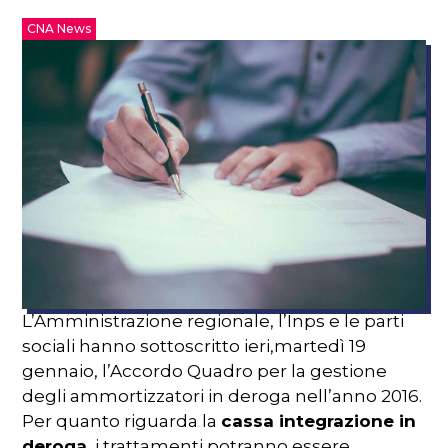
CNA News
L’Amministrazione
regionale
,
l’Inps
e le
parti
sociali
hanno
sottoscritto
ieri
,
martedì
19
gennaio
,
l’Accordo
Quadro
per la
gestione
degli
ammortizzatori
in
deroga
nell’anno
2016.
Per
quanto
riguarda
la
cassa
integrazione
in
deroga
, i
trattamenti
potranno
essere